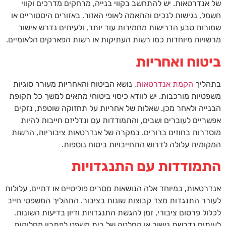
של אנדרטאות. יש להתחשב בקווי בנייה, מרחקים מדרכים וקווי
חשמל, נגישות לנכים והתאמה לאופי האזור. באזורים היסטוריים או
שמורות טבע הדרישות מחמירות עוד יותר, ולעיתים נדרש אישור
מרשויות מיוחדות כמו רשות העתיקות או רשות הפארקים הלאומיים.
ביטוח ואחריות
בתהליך
הקמת אנדרטאות
, נושא הביטוח והאחריות מעורר סוגיות
משפטיות מורכבות. יש לוודא כיסוי ביטוחי מתאים למשך כל תקופת
הבנייה ולאחר מכן. שאלות של אחריות על תחזוקה שוטפת, נזקים
אפשריים לעוברים ושבים, והתמודדות עם ונדליזם חייבות להיות
מוסדרות בחוזים ברורים. במקרה של אנדרטאות ציבוריות, הרשות
המקומית עלולה לדרוש התחייבויות ביטוח נוספות.
התמודדות עם התנגדויות
אנדרטאות, במיוחד אלה הנושאות מסרים פוליטיים או דתיים, עלולות
לעורר התנגדות מצד קבוצות שונות בציבור. התהליך המשפטי חייב
לכלול פרסום ציבורי, זמן להגשת התנגדויות ודיון בדיעות השונות.
לעיתים נדרשת גישור או החלטה של בית משפט לפתרון מחלוקות.