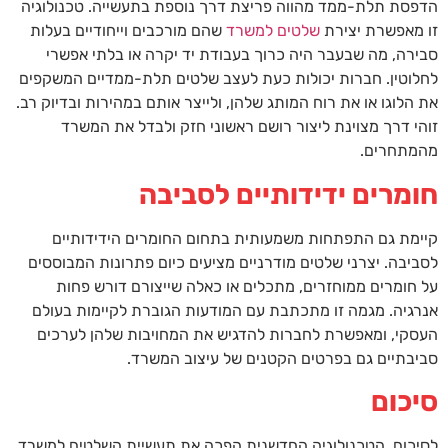
הדפסת תלת-ממד מהווה פריצת דרך נוספת בתעשייה. טכנולוגיה
זו מאפשרת יצירת
שלטים למשרד
שהם מורכבים וייחודיים בעלות
סבירה, מה שבעבר היה כרוך בעבודת יד יקרה או בלתי אפשרי
לחלוטין. חברות יכולות כעת לעצב שלטים תלת-ממדיים המשקפים
את הלוגו או את רוח המותג שלהן, ולייצר אותם במהירות ובדיוק רב.
זוהי דרך מצוינת ליצור רושם ראשוני חזק ולבדל את המשרד
מהמתחרים.
חומרים ידידותיים לסביבה
קיימת גם התפתחות משמעותית בתחום החומרים הידידותיים
לסביבה. יצרני שלטים מודרניים מציעים כיום פתרונות המבוססים
על חומרים ממוחזרים, מתכלים או כאלה שייצורם דורש פחות
אנרגיה. מגמה זו מתכתבת עם המודעות הגוברת לקיימות בעולם
העסקי, ומאפשרת לחברות להדגיש את המחויבות שלהן לערכים
סביבתיים גם בפרטים הקטנים של עיצוב המשרד.
סיכום
לסיכום, הטכנולוגיה החדשנית הפכה את תעשיית השלטים למשרד